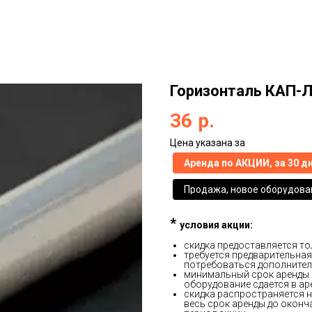
Горизонталь КАП-Л
36
р.
Цена указана за
Аренда по АКЦИИ, за 30 д
Продажа, новое оборудова
*
условия акции:
скидка предоставляется т
требуется предварительная
потребоваться дополнител
минимальный срок аренды а
оборудование сдается в аре
скидка распространяется н
весь срок аренды до оконч