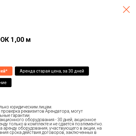
ОК 1,00 м
ней*
Аренда старая цена, за 30 дней
ние
олько юридическим лицам.
 проверка реквизитов Арендатора, могут
ьные гарантии.
кционного оборудования - 30 дней, акционное
нду только в комплекте и не сдается поэлементно.
а аренду оборудования, участвующего в акции, на
ания срока действия договоров, заключенных в