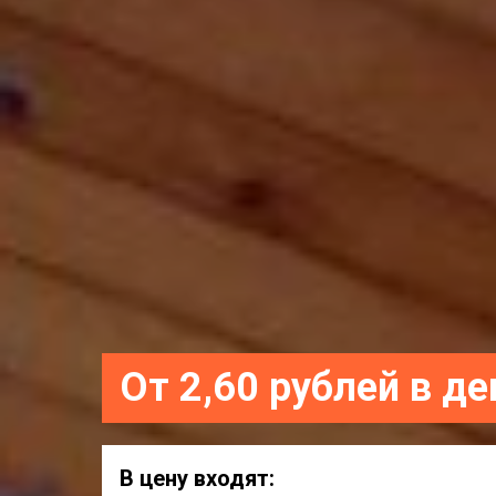
От 2,60 рублей в де
В цену входят: