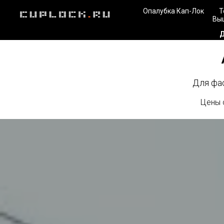
Опалубка Кап-Лок
Т
Вы
Любые СТ
Для фа
Цены 