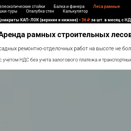
елескопические стойки
Балка и фанера
Леса рамные
шки-туры
Опалубка стен
Калькулятор
ОЙКА или ГОРИЗОНТАЛЬ за метр и любой ДОМКРАТ -
36 ₽
в ме
Аренда рамных строительных лесо
садных ремонтно-отделочных работ на высоте не боле
с учетом НДС без учета залогового платежа и транспортных